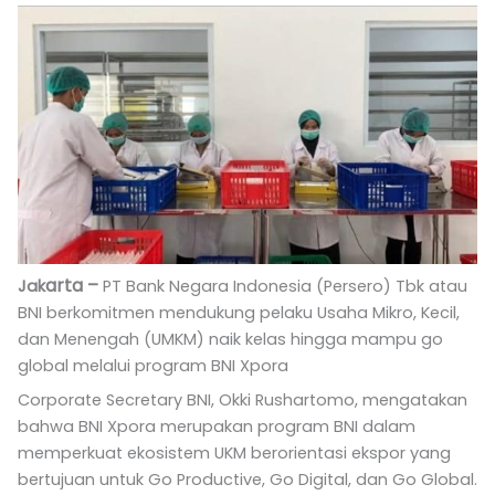
c
n
a
e
k
t
b
e
s
o
d
a
o
i
p
k
n
p
-
-
f
i
n
a
r
ta –
Jak
PT Bank Negara Indonesia (Persero) Tbk atau
BNI berkomitmen mendukung pelaku Usaha Mikro, Kecil,
dan Menengah (UMKM) naik kelas hingga mampu go
global melalui program BNI Xpora
Corporate Secretary BNI, Okki Rushartomo, mengatakan
bahwa BNI Xpora merupakan program BNI dalam
memperkuat ekosistem UKM berorientasi ekspor yang
bertujuan untuk Go Productive, Go Digital, dan Go Global.