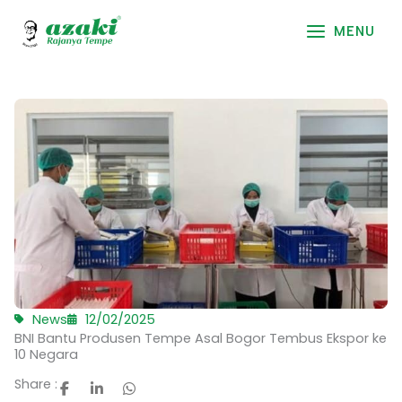
Skip
to
MENU
content
News
12/02/2025
BNI Bantu Produsen Tempe Asal Bogor Tembus Ekspor ke
10 Negara
Share :
F
L
W
a
i
h