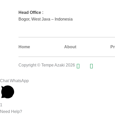
Head Office :
Bogor, West Java – Indonesia
Home
About
Pr
F
I
Copyright © Tempe Azaki 2026
a
n
c
s
Chat WhatsApp
e
t
b
a
o
g
o
r
1
k
a
Need Help?