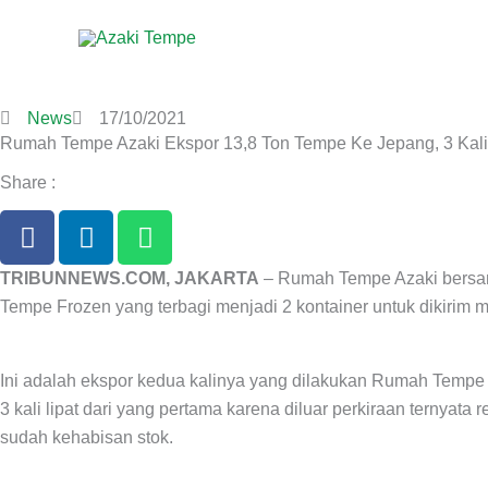
Skip
to
content
News
17/10/2021
Rumah Tempe Azaki Ekspor 13,8 Ton Tempe Ke Jepang, 3 Kali 
Share :
F
L
W
a
i
h
c
n
a
TRIBUNNEWS.COM, JAKARTA
– Rumah Tempe Azaki bersama
e
k
t
Tempe Frozen yang terbagi menjadi 2 kontainer untuk dikirim 
b
e
s
o
d
a
o
i
p
Ini adalah ekspor kedua kalinya yang dilakukan Rumah Tempe 
k
n
p
3 kali lipat dari yang pertama karena diluar perkiraan ternya
-
-
sudah kehabisan stok.
f
i