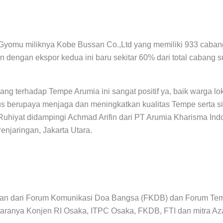
Gyomu miliknya Kobe Bussan Co.,Ltd yang memiliki 933 cabang
n dengan ekspor kedua ini baru sekitar 60% dari total cabang 
pang terhadap Tempe Arumia ini sangat positif ya, baik warga
us berupaya menjaga dan meningkatkan kualitas Tempe serta si
Ruhiyat didampingi Achmad Arifin dari PT Arumia Kharisma Indo
njaringan, Jakarta Utara.
n dari Forum Komunikasi Doa Bangsa (FKDB) dan Forum Tempe
ntaranya Konjen RI Osaka, ITPC Osaka, FKDB, FTI dan mitra A