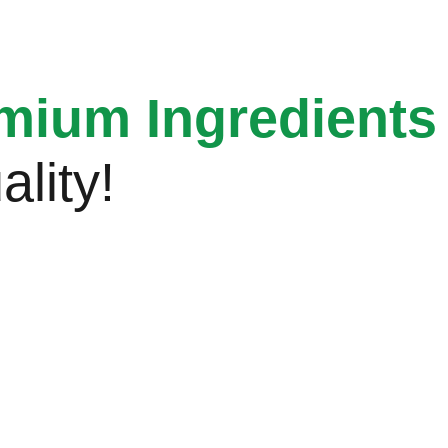
mium Ingredients
lity!