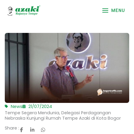
Skip
to
MENU
content
News
21/07/2024
Tempe Segera Mendunia, Delegasi Perdagangan
Nebraska Kunjungi Rumah Tempe Azaki di Kota Bogor
Share :
F
L
W
a
i
h