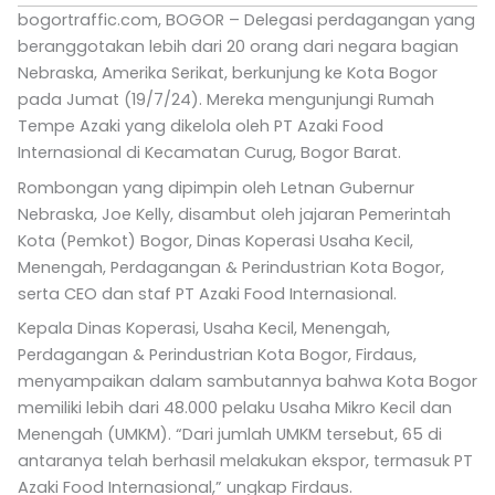
c
n
a
bogortraffic.com, BOGOR – Delegasi perdagangan yang
e
k
t
beranggotakan lebih dari 20 orang dari negara bagian
b
e
s
o
d
a
Nebraska, Amerika Serikat, berkunjung ke Kota Bogor
o
i
p
pada Jumat (19/7/24). Mereka mengunjungi Rumah
k
n
p
-
-
Tempe Azaki yang dikelola oleh PT Azaki Food
f
i
Internasional di Kecamatan Curug, Bogor Barat.
n
Rombongan yang dipimpin oleh Letnan Gubernur
Nebraska, Joe Kelly, disambut oleh jajaran Pemerintah
Kota (Pemkot) Bogor, Dinas Koperasi Usaha Kecil,
Menengah, Perdagangan & Perindustrian Kota Bogor,
serta CEO dan staf PT Azaki Food Internasional.
Kepala Dinas Koperasi, Usaha Kecil, Menengah,
Perdagangan & Perindustrian Kota Bogor, Firdaus,
menyampaikan dalam sambutannya bahwa Kota Bogor
memiliki lebih dari 48.000 pelaku Usaha Mikro Kecil dan
Menengah (UMKM). “Dari jumlah UMKM tersebut, 65 di
antaranya telah berhasil melakukan ekspor, termasuk PT
Azaki Food Internasional,” ungkap Firdaus.